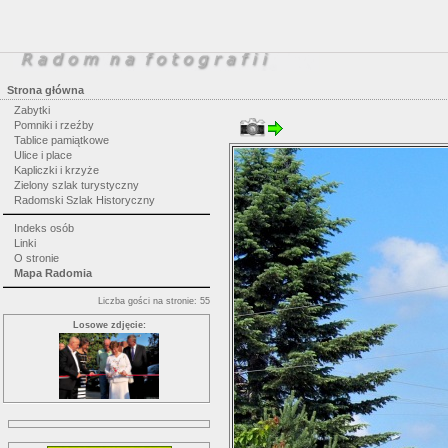
Strona główna
Zabytki
Pomniki i rzeźby
Tablice pamiątkowe
Ulice i place
Kapliczki i krzyże
Zielony szlak turystyczny
Radomski Szlak Historyczny
Indeks osób
Linki
O stronie
Mapa Radomia
Liczba gości na stronie: 55
Losowe zdjęcie: