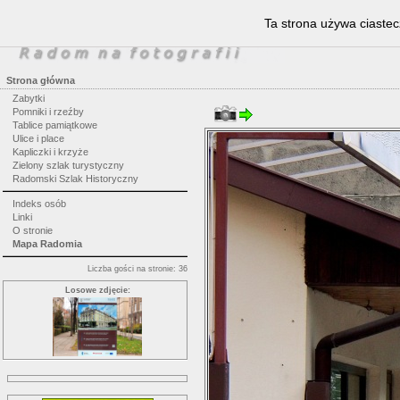
Ta strona używa ciastec
Strona główna
Zabytki
Pomniki i rzeźby
Tablice pamiątkowe
Ulice i place
Kapliczki i krzyże
Zielony szlak turystyczny
Radomski Szlak Historyczny
Indeks osób
Linki
O stronie
Mapa Radomia
Liczba gości na stronie: 36
Losowe zdjęcie: