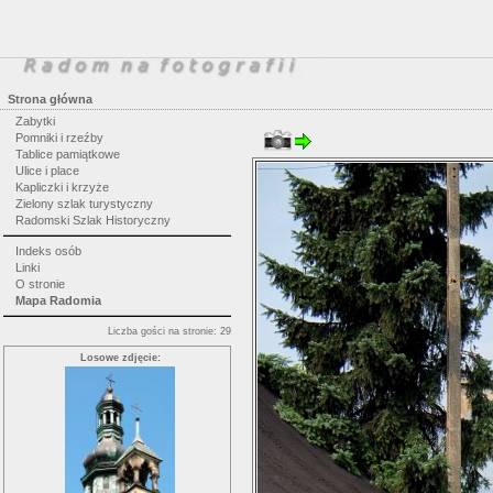
Strona główna
Zabytki
Pomniki i rzeźby
Tablice pamiątkowe
Ulice i place
Kapliczki i krzyże
Zielony szlak turystyczny
Radomski Szlak Historyczny
Indeks osób
Linki
O stronie
Mapa Radomia
Liczba gości na stronie: 29
Losowe zdjęcie: