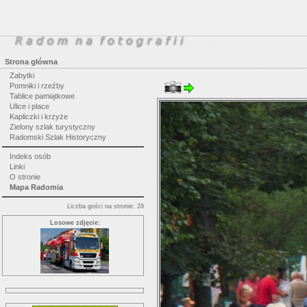
Strona główna
Zabytki
Pomniki i rzeźby
Tablice pamiątkowe
Ulice i place
Kapliczki i krzyże
Zielony szlak turystyczny
Radomski Szlak Historyczny
Indeks osób
Linki
O stronie
Mapa Radomia
Liczba gości na stronie: 28
Losowe zdjęcie: