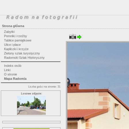
Strona główna
Zabytki
Pomniki i rzeźby
Tablice pamiątkowe
Ulice i place
Kapliczki i krzyże
Zielony szlak turystyczny
Radomski Szlak Historyczny
Indeks osób
Linki
O stronie
Mapa Radomia
Liczba gości na stronie: 31
Losowe zdjęcie: