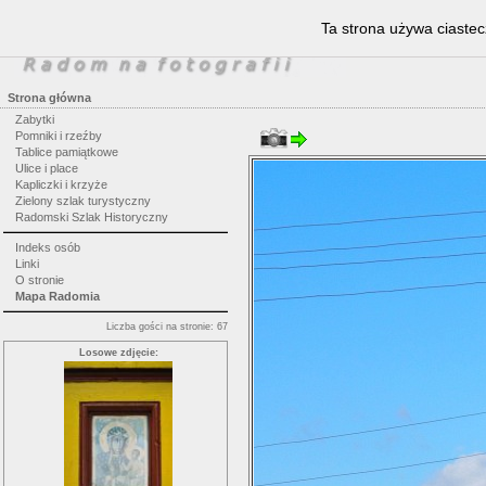
Ta strona używa ciastec
Strona główna
Zabytki
Pomniki i rzeźby
Tablice pamiątkowe
Ulice i place
Kapliczki i krzyże
Zielony szlak turystyczny
Radomski Szlak Historyczny
Indeks osób
Linki
O stronie
Mapa Radomia
Liczba gości na stronie: 67
Losowe zdjęcie: