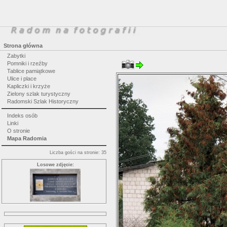
Strona główna
Zabytki
Pomniki i rzeźby
Tablice pamiątkowe
Ulice i place
Kapliczki i krzyże
Zielony szlak turystyczny
Radomski Szlak Historyczny
Indeks osób
Linki
O stronie
Mapa Radomia
Liczba gości na stronie: 35
Losowe zdjęcie: