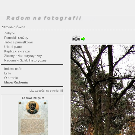
Strona główna
Zabytki
Pomniki i rzeźby
Tablice pamiątkowe
Ulice i place
Kapliczki i krzyże
Zielony szlak turystyczny
Radomski Szlak Historyczny
Indeks osób
Linki
O stronie
Mapa Radomia
Liczba gości na stronie: 83
Losowe zdjęcie: