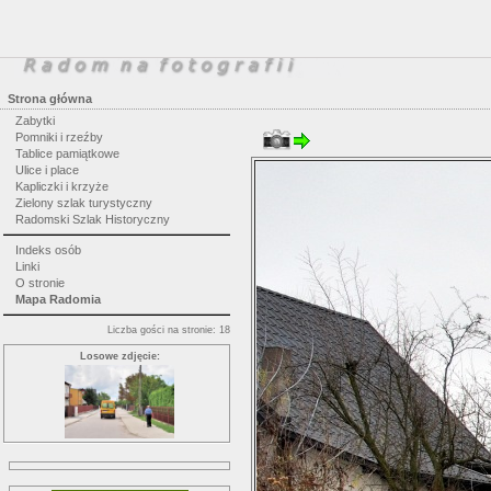
Strona główna
Zabytki
Pomniki i rzeźby
Tablice pamiątkowe
Ulice i place
Kapliczki i krzyże
Zielony szlak turystyczny
Radomski Szlak Historyczny
Indeks osób
Linki
O stronie
Mapa Radomia
Liczba gości na stronie: 18
Losowe zdjęcie: