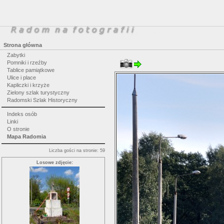
Strona główna
Zabytki
Pomniki i rzeźby
Tablice pamiątkowe
Ulice i place
Kapliczki i krzyże
Zielony szlak turystyczny
Radomski Szlak Historyczny
Indeks osób
Linki
O stronie
Mapa Radomia
Liczba gości na stronie: 59
Losowe zdjęcie: