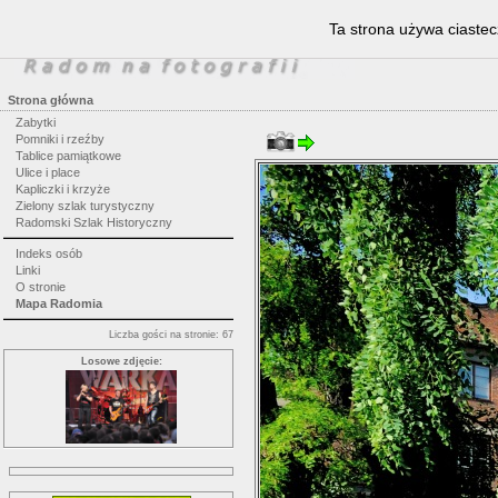
Ta strona używa ciastec
Strona główna
Zabytki
Pomniki i rzeźby
Tablice pamiątkowe
Ulice i place
Kapliczki i krzyże
Zielony szlak turystyczny
Radomski Szlak Historyczny
Indeks osób
Linki
O stronie
Mapa Radomia
Liczba gości na stronie: 67
Losowe zdjęcie: