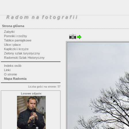
Strona główna
Zabytki
Pomniki i rzeźby
Tablice pamiątkowe
Ulice i place
Kapliczki i krzyże
Zielony szlak turystyczny
Radomski Szlak Historyczny
Indeks osób
Linki
O stronie
Mapa Radomia
Liczba gości na stronie: 57
Losowe zdjęcie: