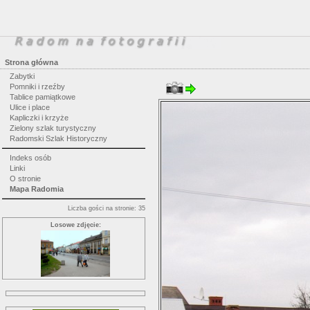
Strona główna
Zabytki
Pomniki i rzeźby
Tablice pamiątkowe
Ulice i place
Kapliczki i krzyże
Zielony szlak turystyczny
Radomski Szlak Historyczny
Indeks osób
Linki
O stronie
Mapa Radomia
Liczba gości na stronie: 35
Losowe zdjęcie: