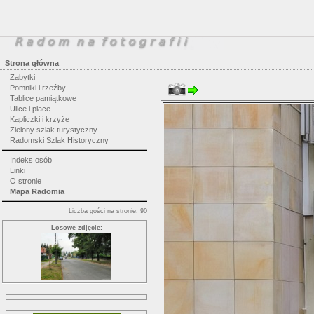
Strona główna
Zabytki
Pomniki i rzeźby
Tablice pamiątkowe
Ulice i place
Kapliczki i krzyże
Zielony szlak turystyczny
Radomski Szlak Historyczny
Indeks osób
Linki
O stronie
Mapa Radomia
Liczba gości na stronie: 90
Losowe zdjęcie: