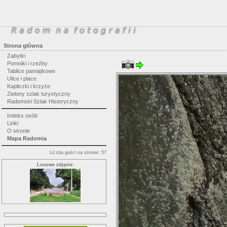
Strona główna
Zabytki
Pomniki i rzeźby
Tablice pamiątkowe
Ulice i place
Kapliczki i krzyże
Zielony szlak turystyczny
Radomski Szlak Historyczny
Indeks osób
Linki
O stronie
Mapa Radomia
Liczba gości na stronie: 57
Losowe zdjęcie: