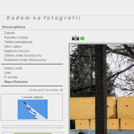
Strona główna
Zabytki
Pomniki i rzeźby
Tablice pamiątkowe
Ulice i place
Kapliczki i krzyże
Zielony szlak turystyczny
Radomski Szlak Historyczny
Indeks osób
Linki
O stronie
Mapa Radomia
Liczba gości na stronie: 49
Losowe zdjęcie: