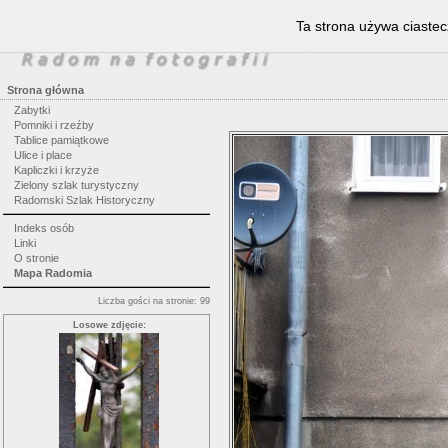
Ta strona używa ciastec
Strona główna
Zabytki
Pomniki i rzeźby
Tablice pamiątkowe
Ulice i place
Kapliczki i krzyże
Zielony szlak turystyczny
Radomski Szlak Historyczny
Indeks osób
Linki
O stronie
Mapa Radomia
Liczba gości na stronie: 99
Losowe zdjęcie: