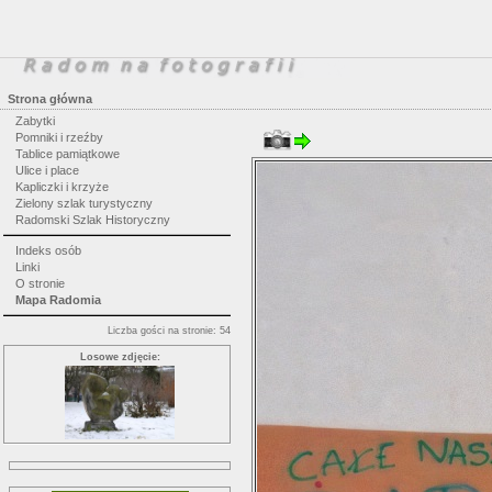
Strona główna
Zabytki
Pomniki i rzeźby
Tablice pamiątkowe
Ulice i place
Kapliczki i krzyże
Zielony szlak turystyczny
Radomski Szlak Historyczny
Indeks osób
Linki
O stronie
Mapa Radomia
Liczba gości na stronie: 54
Losowe zdjęcie: