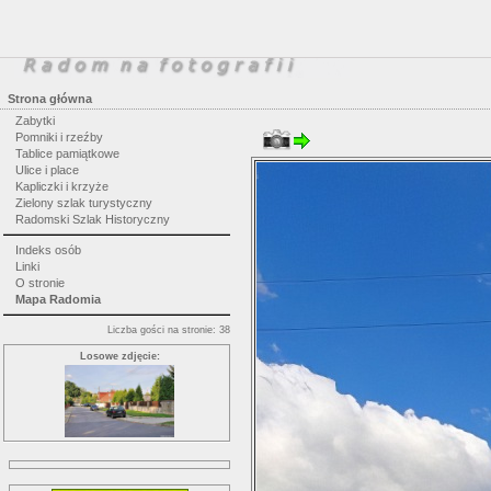
Strona główna
Zabytki
Pomniki i rzeźby
Tablice pamiątkowe
Ulice i place
Kapliczki i krzyże
Zielony szlak turystyczny
Radomski Szlak Historyczny
Indeks osób
Linki
O stronie
Mapa Radomia
Liczba gości na stronie: 38
Losowe zdjęcie: