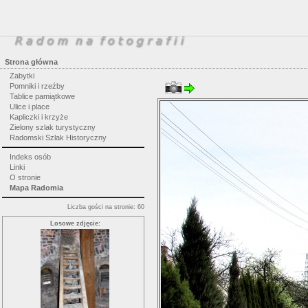
Strona główna
Zabytki
Pomniki i rzeźby
Tablice pamiątkowe
Ulice i place
Kapliczki i krzyże
Zielony szlak turystyczny
Radomski Szlak Historyczny
Indeks osób
Linki
O stronie
Mapa Radomia
Liczba gości na stronie: 60
Losowe zdjęcie: