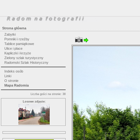
Strona główna
Zabytki
Pomniki i rzeźby
Tablice pamiątkowe
Ulice i place
Kapliczki i krzyże
Zielony szlak turystyczny
Radomski Szlak Historyczny
Indeks osób
Linki
O stronie
Mapa Radomia
Liczba gości na stronie: 38
Losowe zdjęcie: