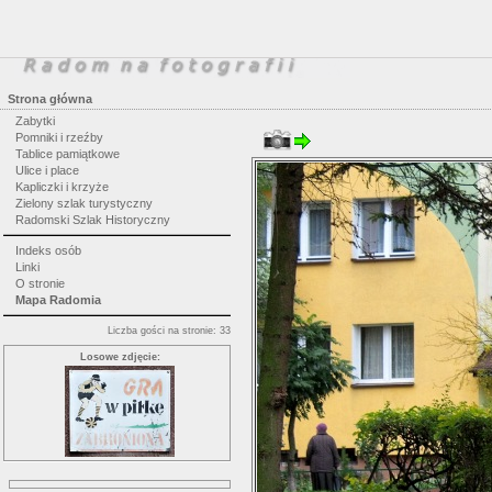
Strona główna
Zabytki
Pomniki i rzeźby
Tablice pamiątkowe
Ulice i place
Kapliczki i krzyże
Zielony szlak turystyczny
Radomski Szlak Historyczny
Indeks osób
Linki
O stronie
Mapa Radomia
Liczba gości na stronie: 33
Losowe zdjęcie: