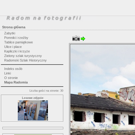
Strona główna
Zabytki
Pomniki i rzeźby
Tablice pamiątkowe
Ulice i place
Kapliczki i krzyże
Zielony szlak turystyczny
Radomski Szlak Historyczny
Indeks osób
Linki
O stronie
Mapa Radomia
Liczba gości na stronie: 30
Losowe zdjęcie: