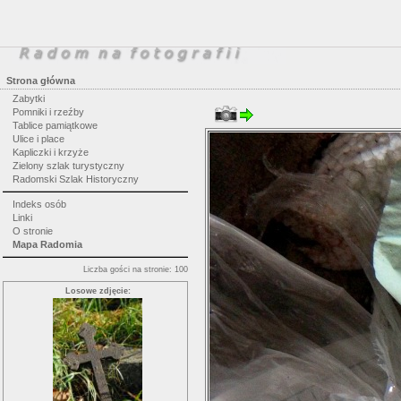
Strona główna
Zabytki
Pomniki i rzeźby
Tablice pamiątkowe
Ulice i place
Kapliczki i krzyże
Zielony szlak turystyczny
Radomski Szlak Historyczny
Indeks osób
Linki
O stronie
Mapa Radomia
Liczba gości na stronie: 100
Losowe zdjęcie: