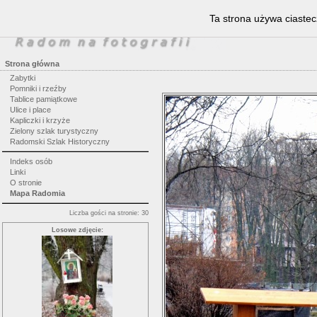
Ta strona używa ciastec
Strona główna
Zabytki
Pomniki i rzeźby
Tablice pamiątkowe
Ulice i place
Kapliczki i krzyże
Zielony szlak turystyczny
Radomski Szlak Historyczny
Indeks osób
Linki
O stronie
Mapa Radomia
Liczba gości na stronie: 30
Losowe zdjęcie: