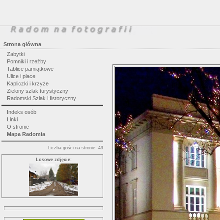
Strona główna
Zabytki
Pomniki i rzeźby
Tablice pamiątkowe
Ulice i place
Kapliczki i krzyże
Zielony szlak turystyczny
Radomski Szlak Historyczny
Indeks osób
Linki
O stronie
Mapa Radomia
Liczba gości na stronie: 49
Losowe zdjęcie: