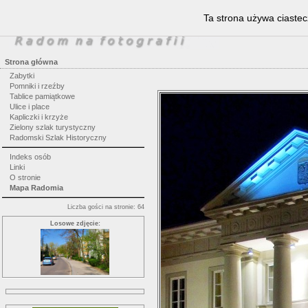
Ta strona używa ciastec
Strona główna
Zabytki
Pomniki i rzeźby
Tablice pamiątkowe
Ulice i place
Kapliczki i krzyże
Zielony szlak turystyczny
Radomski Szlak Historyczny
Indeks osób
Linki
O stronie
Mapa Radomia
Liczba gości na stronie: 64
Losowe zdjęcie: