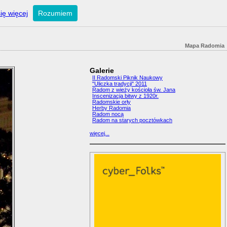
ię więcej
Rozumiem
Mapa Radomia
Galerie
II Radomski Piknik Naukowy
"Uliczka tradycji" 2011
Radom z wieży kościoła św. Jana
Inscenizacja bitwy z 1920r.
Radomskie orły
Herby Radomia
Radom nocą
Radom na starych pocztówkach
więcej...