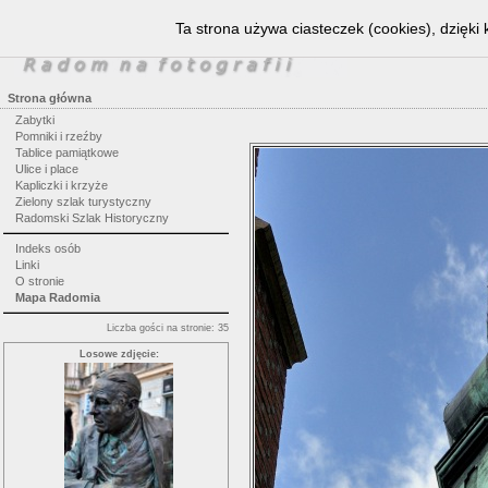
Ta strona używa ciasteczek (cookies), dzięki
Strona główna
Zabytki
Pomniki i rzeźby
Tablice pamiątkowe
Ulice i place
Kapliczki i krzyże
Zielony szlak turystyczny
Radomski Szlak Historyczny
Indeks osób
Linki
O stronie
Mapa Radomia
Liczba gości na stronie: 35
Losowe zdjęcie: