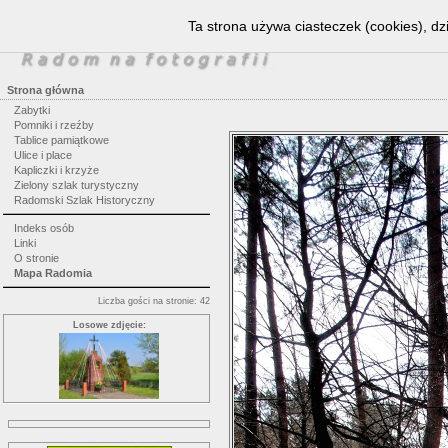
Ta strona używa ciasteczek (cookies), dz
Strona główna
Zabytki
Pomniki i rzeźby
Tablice pamiątkowe
Ulice i place
Kapliczki i krzyże
Zielony szlak turystyczny
Radomski Szlak Historyczny
Indeks osób
Linki
O stronie
Mapa Radomia
Liczba gości na stronie: 42
Losowe zdjęcie: