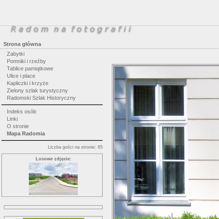
Strona główna
Zabytki
Pomniki i rzeźby
Tablice pamiątkowe
Ulice i place
Kapliczki i krzyże
Zielony szlak turystyczny
Radomski Szlak Historyczny
Indeks osób
Linki
O stronie
Mapa Radomia
Liczba gości na stronie: 65
Losowe zdjęcie: