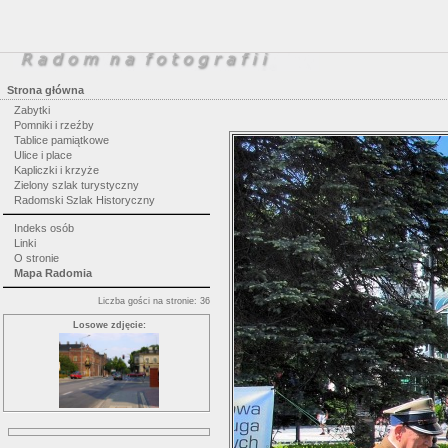
Strona główna
Zabytki
Pomniki i rzeźby
Tablice pamiątkowe
Ulice i place
Kapliczki i krzyże
Zielony szlak turystyczny
Radomski Szlak Historyczny
Indeks osób
Linki
O stronie
Mapa Radomia
Liczba gości na stronie: 36
Losowe zdjęcie: