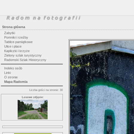
Strona główna
Zabytki
Pomniki i rzeźby
Tablice pamiątkowe
Ulice i place
Kapliczki i krzyże
Zielony szlak turystyczny
Radomski Szlak Historyczny
Indeks osób
Linki
O stronie
Mapa Radomia
Liczba gości na stronie: 30
Losowe zdjęcie: