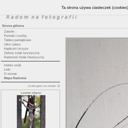
Ta strona używa ciasteczek (cookies)
Strona główna
Zabytki
Pomniki i rzeźby
Tablice pamiątkowe
Ulice i place
Kapliczki i krzyże
Zielony szlak turystyczny
Radomski Szlak Historyczny
Indeks osób
Linki
O stronie
Mapa Radomia
Liczba gości na stronie: 32
Losowe zdjęcie: