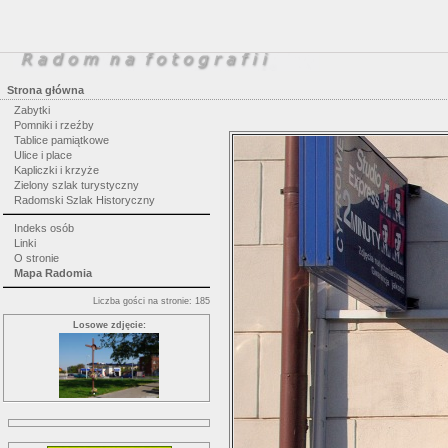
Strona główna
Zabytki
Pomniki i rzeźby
Tablice pamiątkowe
Ulice i place
Kapliczki i krzyże
Zielony szlak turystyczny
Radomski Szlak Historyczny
Indeks osób
Linki
O stronie
Mapa Radomia
Liczba gości na stronie: 185
Losowe zdjęcie: