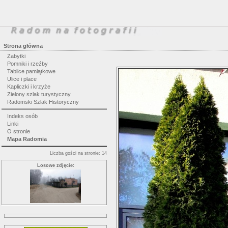
Strona główna
Zabytki
Pomniki i rzeźby
Tablice pamiątkowe
Ulice i place
Kapliczki i krzyże
Zielony szlak turystyczny
Radomski Szlak Historyczny
Indeks osób
Linki
O stronie
Mapa Radomia
Liczba gości na stronie: 14
Losowe zdjęcie: