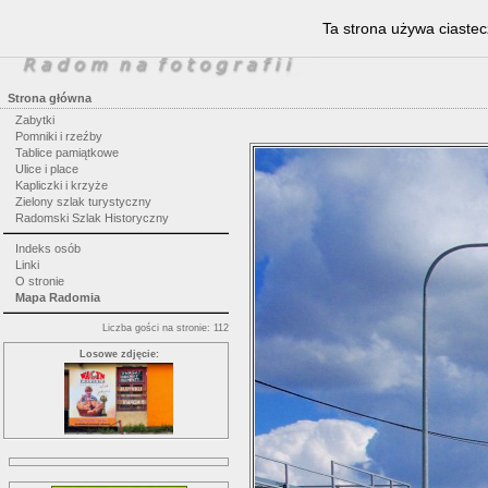
Ta strona używa ciastec
Strona główna
Zabytki
Pomniki i rzeźby
Tablice pamiątkowe
Ulice i place
Kapliczki i krzyże
Zielony szlak turystyczny
Radomski Szlak Historyczny
Indeks osób
Linki
O stronie
Mapa Radomia
Liczba gości na stronie: 112
Losowe zdjęcie: