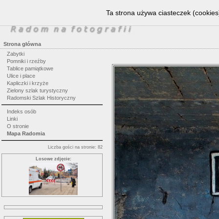
Ta strona używa ciasteczek (cookies)
Strona główna
Zabytki
Pomniki i rzeźby
Tablice pamiątkowe
Ulice i place
Kapliczki i krzyże
Zielony szlak turystyczny
Radomski Szlak Historyczny
Indeks osób
Linki
O stronie
Mapa Radomia
Liczba gości na stronie: 82
Losowe zdjęcie: