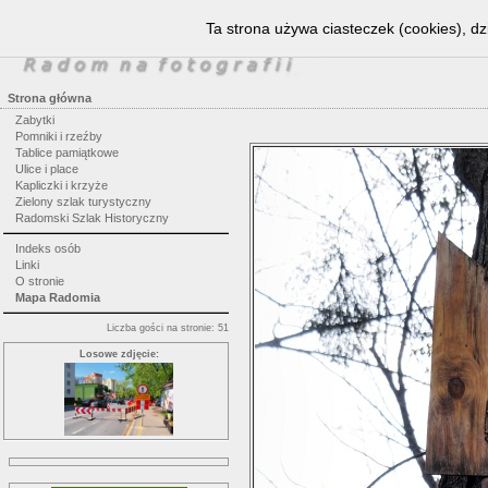
Ta strona używa ciasteczek (cookies), dz
Strona główna
Zabytki
Pomniki i rzeźby
Tablice pamiątkowe
Ulice i place
Kapliczki i krzyże
Zielony szlak turystyczny
Radomski Szlak Historyczny
Indeks osób
Linki
O stronie
Mapa Radomia
Liczba gości na stronie: 51
Losowe zdjęcie: