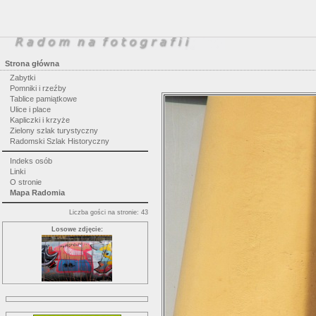
Strona główna
Zabytki
Pomniki i rzeźby
Tablice pamiątkowe
Ulice i place
Kapliczki i krzyże
Zielony szlak turystyczny
Radomski Szlak Historyczny
Indeks osób
Linki
O stronie
Mapa Radomia
Liczba gości na stronie: 43
Losowe zdjęcie: