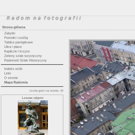
Strona główna
Zabytki
Pomniki i rzeźby
Tablice pamiątkowe
Ulice i place
Kapliczki i krzyże
Zielony szlak turystyczny
Radomski Szlak Historyczny
Indeks osób
Linki
O stronie
Mapa Radomia
Liczba gości na stronie: 43
Losowe zdjęcie: