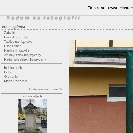
Ta strona używa ciastec
Strona główna
Zabytki
Pomniki i rzeźby
Tablice pamiątkowe
Ulice i place
Kapliczki i krzyże
Zielony szlak turystyczny
Radomski Szlak Historyczny
Indeks osób
Linki
O stronie
Mapa Radomia
Liczba gości na stronie: 29
Losowe zdjęcie: