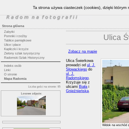
Ta strona używa ciasteczek (cookies), dzięki którym 
Strona główna
Zabytki
Ulica 
Pomniki i rzeźby
Tablice pamiątkowe
Ulice i place
Kapliczki i krzyże
Zobacz na mapie
Zielony szlak turystyczny
Radomski Szlak Historyczny
Ulica Świerkowa
prowadzi od
ul. J.
Indeks osób
Słowackiego
do
Linki
ul. J.
O stronie
Radomskiego
.
Mapa Radomia
Krzyżuje się z
ulicami
Białą
i
Liczba gości na stronie: 95
Gnieźnieńską
.
Losowe zdjęcie:
Widok na wschód 