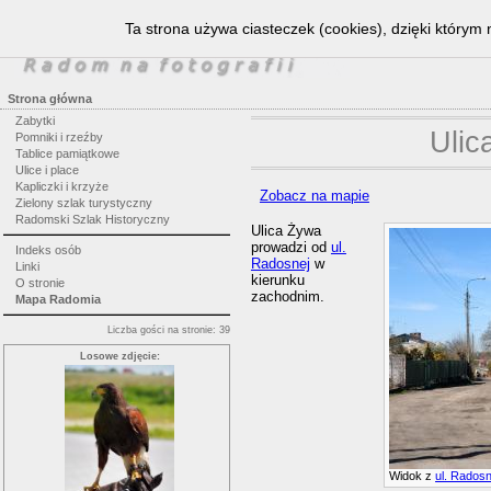
Ta strona używa ciasteczek (cookies), dzięki którym 
Strona główna
Zabytki
Ulic
Pomniki i rzeźby
Tablice pamiątkowe
Ulice i place
Kapliczki i krzyże
Zobacz na mapie
Zielony szlak turystyczny
Radomski Szlak Historyczny
Ulica Żywa
prowadzi od
ul.
Indeks osób
Radosnej
w
Linki
kierunku
O stronie
zachodnim.
Mapa Radomia
Liczba gości na stronie: 39
Losowe zdjęcie:
Widok z
ul. Radosn