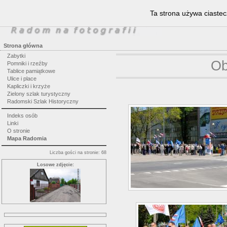
Ta strona używa ciastec
Strona główna
Zabytki
Ob
Pomniki i rzeźby
Tablice pamiątkowe
Ulice i place
Kapliczki i krzyże
Zielony szlak turystyczny
Radomski Szlak Historyczny
Indeks osób
Linki
O stronie
Mapa Radomia
Liczba gości na stronie: 68
Losowe zdjęcie: