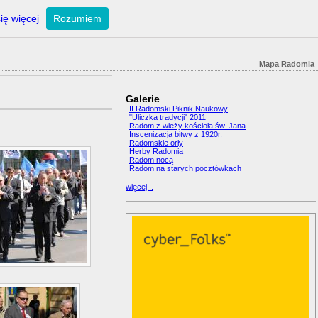
ię więcej
Rozumiem
Mapa Radomia
Galerie
II Radomski Piknik Naukowy
"Uliczka tradycji" 2011
Radom z wieży kościoła św. Jana
Inscenizacja bitwy z 1920r.
Radomskie orły
Herby Radomia
Radom nocą
Radom na starych pocztówkach
więcej...