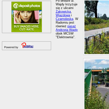
Po drodze ul.
Wajdy krzyżuje
się z ulicami
Żakowicką
,
Wjazdową
i
Czarnoleską
. W
Radomiu jest
również
pasaż
Andrzeja Wajdy
obok MCSW
"Elektrownia".
Powered by