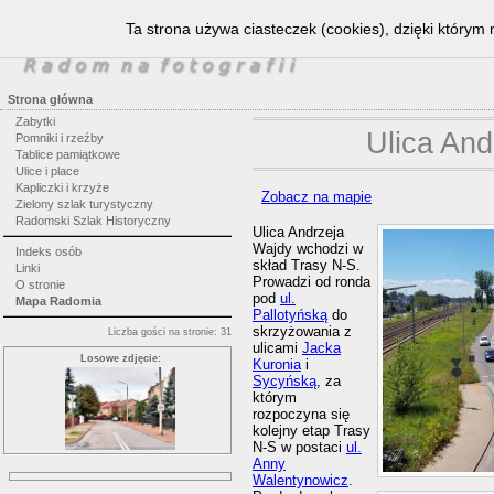
Ta strona używa ciasteczek (cookies), dzięki którym 
Strona główna
Zabytki
Ulica And
Pomniki i rzeźby
Tablice pamiątkowe
Ulice i place
Kapliczki i krzyże
Zobacz na mapie
Zielony szlak turystyczny
Radomski Szlak Historyczny
Ulica Andrzeja
Wajdy wchodzi w
Indeks osób
skład Trasy N-S.
Linki
Prowadzi od ronda
O stronie
pod
ul.
Mapa Radomia
Pallotyńską
do
skrzyżowania z
Liczba gości na stronie: 31
ulicami
Jacka
Losowe zdjęcie:
Kuronia
i
Sycyńską
, za
którym
rozpoczyna się
kolejny etap Trasy
N-S w postaci
ul.
Anny
Walentynowicz
.