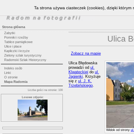
Ta strona używa ciasteczek (cookies), dzięki którym 
Strona główna
Zabytki
Ulica 
Pomniki i rzeźby
Tablice pamiątkowe
Ulice i place
Kapliczki i krzyże
Zobacz na mapie
Zielony szlak turystyczny
Radomski Szlak Historyczny
Ulica Błędowska
prowadzi od
ul.
Indeks osób
Klwateckiej
do
ul.
Linki
Jagienki
. Krzyżuje
O stronie
się z
ul. J. K.
Mapa Radomia
Trzebińskiego
.
Liczba gości na stronie: 100
Losowe zdjęcie:
Widok od strony
ul