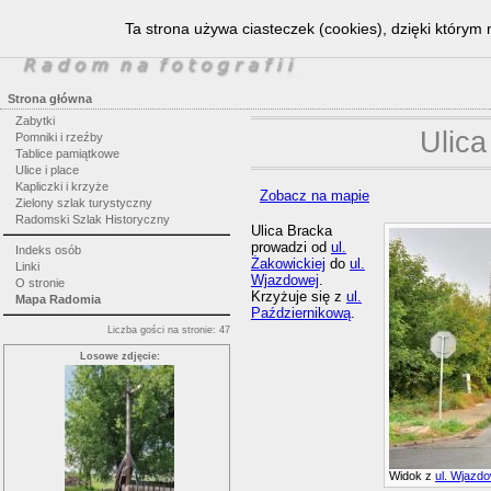
Ta strona używa ciasteczek (cookies), dzięki którym 
Strona główna
Zabytki
Ulica
Pomniki i rzeźby
Tablice pamiątkowe
Ulice i place
Kapliczki i krzyże
Zobacz na mapie
Zielony szlak turystyczny
Radomski Szlak Historyczny
Ulica Bracka
prowadzi od
ul.
Indeks osób
Żakowickiej
do
ul.
Linki
Wjazdowej
.
O stronie
Krzyżuje się z
ul.
Mapa Radomia
Październikową
.
Liczba gości na stronie: 47
Losowe zdjęcie:
Widok z
ul. Wjazdo