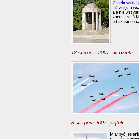
Czachowskieg
już zdjęcia w
ale nie wszyst
żaden link :) 
od czasu do cz
12 sierpnia 2007, niedziela
3 sierpnia 2007, piątek
Miał być jesieni
pojawił się wła