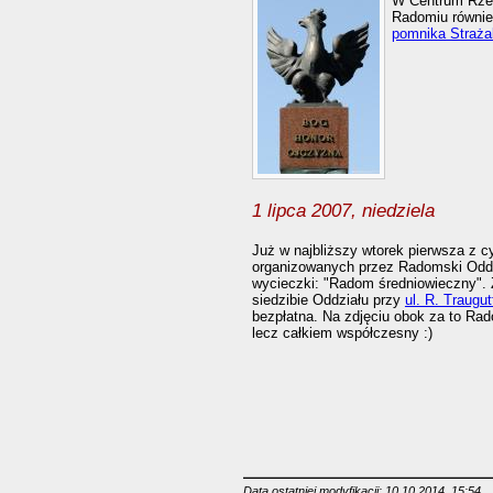
W Centrum Rzeź
Radomiu równie
pomnika Straż
1 lipca 2007, niedziela
Już w najbliższy wtorek pierwsza z c
organizowanych przez Radomski Odd
wycieczki: "Radom średniowieczny". 
siedzibie Oddziału przy
ul. R. Traugut
bezpłatna. Na zdjęciu obok za to Rad
lecz całkiem współczesny :)
Data ostatniej modyfikacji: 10.10.2014, 15:54