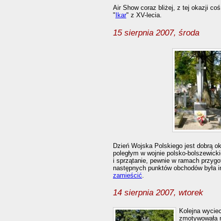
Air Show coraz bliżej, z tej okazji co
"
Ikar
" z XV-lecia.
15 sierpnia 2007, środa
Dzień Wojska Polskiego jest dobrą o
poległym w wojnie polsko-bolszewickie
i sprzątanie, pewnie w ramach przygo
następnych punktów obchodów była ins
zamieścić
.
14 sierpnia 2007, wtorek
Kolejna wycie
zmotywowała m