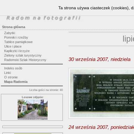
Ta strona używa ciasteczek (cookies), d
Strona główna
Zabytki
lip
Pomniki i rzeźby
Tablice pamiątkowe
Ulice i place
Kapliczki i krzyże
Zielony szlak turystyczny
30 września 2007, niedziela
Radomski Szlak Historyczny
Indeks osób
Linki
O stronie
Mapa Radomia
Liczba gości na stronie: 40
Losowe zdjęcie:
24 września 2007, poniedział