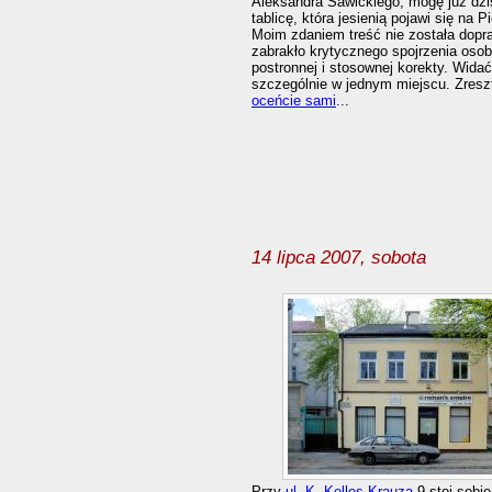
Aleksandra Sawickiego, mogę już dz
tablicę, która jesienią pojawi się na P
Moim zdaniem treść nie została dopr
zabrakło krytycznego spojrzenia oso
postronnej i stosownej korekty. Widać
szczególnie w jednym miejscu. Zresz
oceńcie sami
...
14 lipca 2007, sobota
Przy
ul. K. Kelles-Krauza
9 stoi sobie