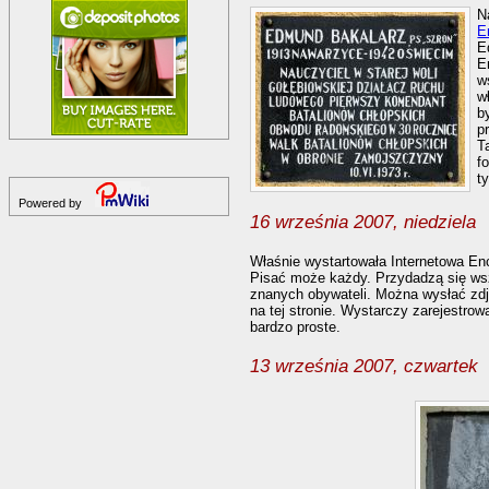
N
E
E
E
w
w
b
p
T
f
t
Powered by
16 września 2007, niedziela
Właśnie wystartowała Internetowa En
Pisać może każdy. Przydadzą się wsze
znanych obywateli. Można wysłać zdjęc
na tej stronie. Wystarczy zarejestrow
bardzo proste.
13 września 2007, czwartek