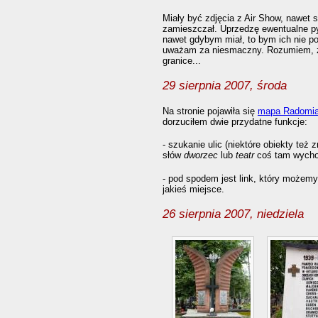
Miały być zdjęcia z Air Show, nawet sp
zamieszczał. Uprzedzę ewentualne pyt
nawet gdybym miał, to bym ich nie pok
uważam za niesmaczny. Rozumiem, że
granice...
29 sierpnia 2007, środa
Na stronie pojawiła się
mapa Radomi
dorzuciłem dwie przydatne funkcje:
- szukanie ulic (niektóre obiekty też 
słów
dworzec
lub
teatr
coś tam wycho
- pod spodem jest link, który możemy
jakieś miejsce.
26 sierpnia 2007, niedziela