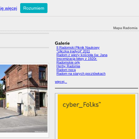
ię więcej
Rozumiem
Mapa Radomia
Galerie
II Radomski Piknik Naukowy
"Uliczka tradycji" 2011
Radom z wieży kościoła św. Jana
Inscenizacja bitwy z 1920r.
Radomskie orły
Herby Radomia
Radom nocą
Radom na starych pocztówkach
więcej...