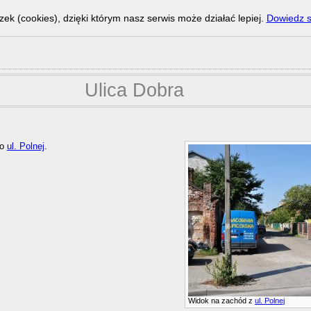
zek (cookies), dzięki którym nasz serwis może działać lepiej.
Dowiedz s
Ulica Dobra
o
ul. Polnej
.
Widok na zachód z
ul. Polnej