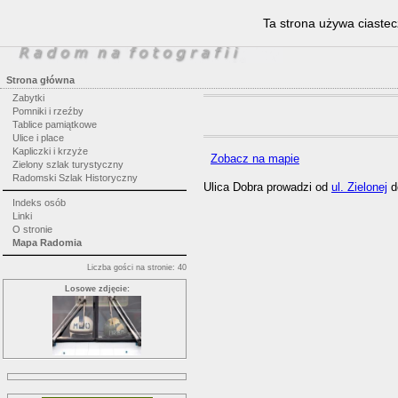
Ta strona używa ciastec
Strona główna
Zabytki
Pomniki i rzeźby
Tablice pamiątkowe
Ulice i place
Kapliczki i krzyże
Zobacz na mapie
Zielony szlak turystyczny
Radomski Szlak Historyczny
Ulica Dobra prowadzi od
ul. Zielonej
d
Indeks osób
Linki
O stronie
Mapa Radomia
Liczba gości na stronie: 40
Losowe zdjęcie: