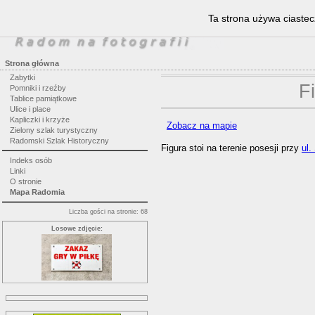
Ta strona używa ciastec
Strona główna
Zabytki
F
Pomniki i rzeźby
Tablice pamiątkowe
Ulice i place
Kapliczki i krzyże
Zobacz na mapie
Zielony szlak turystyczny
Radomski Szlak Historyczny
Figura stoi na terenie posesji przy
ul.
Indeks osób
Linki
O stronie
Mapa Radomia
Liczba gości na stronie: 68
Losowe zdjęcie: