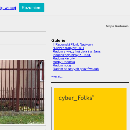
ię więcej
Rozumiem
Mapa Radomia
Galerie
II Radomski Piknik Naukowy
"Uliczka tradycji" 2011
Radom z wieży kościoła św. Jana
Inscenizacja bitwy z 1920r.
Radomskie orły
Herby Radomia
Radom nocą
Radom na starych pocztówkach
więcej...